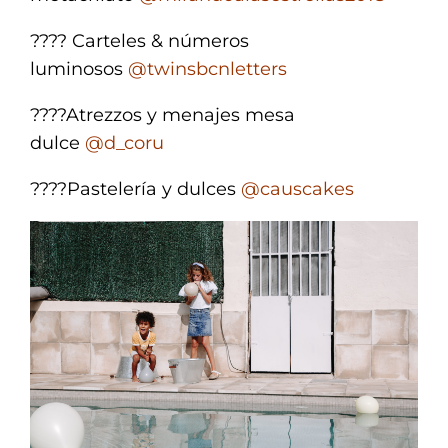
???? Carteles & números
luminosos
@twinsbcnletters
????Atrezzos y menajes mesa
dulce
@d_coru
????Pastelería y dulces
@causcakes